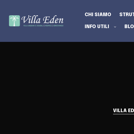
CHI SIAMO
STRU
INFO UTILI
BL
STRA
VILLA E