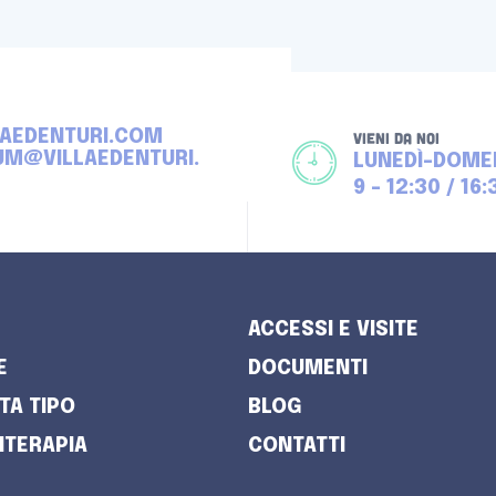
LAEDENTURI.COM
VIENI DA NOI
UM@VILLAEDENTURI.
LUNEDÌ-DOME
9 - 12:30 / 16:
ACCESSI E VISITE
E
DOCUMENTI
TA TIPO
BLOG
ITERAPIA
CONTATTI