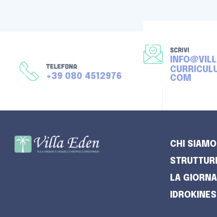
SCRIVI
INFO@VIL
TELEFONA
CURRICUL
+39 080 4512976
COM
CHI SIAMO
STRUTTUR
LA GIORNA
IDROKINES